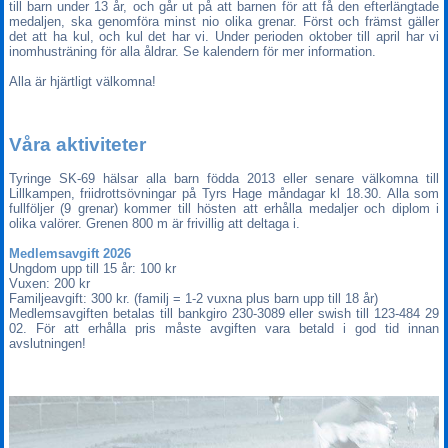
till barn under 13 år, och går ut på att barnen för att få den efterlängtade
medaljen, ska genomföra minst nio olika grenar. Först och främst gäller
det att ha kul, och kul det har vi. Under perioden oktober till april har vi
inomhusträning för alla åldrar. Se kalendern för mer information.
Alla är hjärtligt välkomna!
Våra aktiviteter
Tyringe SK-69 hälsar alla barn födda 2013 eller senare välkomna till
Lillkampen, friidrottsövningar på Tyrs Hage måndagar kl 18.30. Alla som
fullföljer (9 grenar) kommer till hösten att erhålla medaljer och diplom i
olika valörer. Grenen 800 m är frivillig att deltaga i.
Medlemsavgift 2026
Ungdom upp till 15 år: 100 kr
Vuxen: 200 kr
Familjeavgift: 300 kr. (familj = 1-2 vuxna plus barn upp till 18 år)
Medlemsavgiften betalas till bankgiro 230-3089 eller swish till 123-484 29
02. För att erhålla pris måste avgiften vara betald i god tid innan
avslutningen!